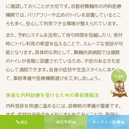
に確認しておくことが大切です。京都府舞鶴市の内科医療
機関では、バリアフリーや広めのトイレを設置しているとこ
ろも多く、安心して利用できる環境が整えられています。
また、予約システムを活用して待ち時間を短縮したり、受付
時にトイレ利用の希望を伝えることで、スムーズな受診が可
能となります。具体的な例として、舞鶴共済病院では複数
のトイレが各階に設置されているため、不安のある方も安
心して通院できます。自身の症状や生活スタイルにあわせ
TOP
て、事前準備や医療機関選びを工夫しましょう。
快適な内科診療を受けるための事前準備法
内科受診を快適に進めるには、診察前の準備が重要です。
まず、症状や不安点をメモにまとめておくことで、医師と
WEB予約
オンライン診療
電話
のコミュニケーションがスムーズになり、聞き漏れや伝え忘