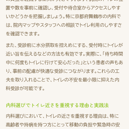
トイレ近い方が安心できる内科の利便性とは
置や数を事前に確認し、受付や待合室からアクセスしやす
舞鶴市で通いやすい内科の特徴と選び方
いかどうかを把握しましょう。特に京都府舞鶴市の内科で
アクセス良好な内科を舞鶴市で選ぶコツ
は、院内マップやスタッフへの相談でトイレ利用のしやすさ
を確認できます。
通院負担を軽減する内科の新しい選択肢
通院負担を軽減する内科の選択肢と特徴
また、受診前に水分摂取を控えめにする、受付時にトイレが
内科で負担を減らすための新しい通院スタイ
近い旨を伝えるなどの方法も有効です。実際に、「待ち時間
ル
中に何度もトイレに行けて安心だった」という患者の声もあ
り、事前の配慮が快適な受診につながります。これらの工
高齢者に優しい負担軽減を叶える内科の工夫
夫を取り入れることで、トイレの不安を最小限に抑えた内
内科選びで知っておきたい負担軽減の方法
科受診が可能です。
トイレ近い方にも配慮した内科の新提案
トイレが近い方にも安心の内科診療ガイド
内科選びでトイレ近さを重視する理由と実践法
トイレが近い方が安心できる内科診療の流れ
内科選びにおいて、トイレの近さを重視する理由は、特に
内科診療でトイレ利用に配慮する際のポイン
高齢者や持病を持つ方にとって移動の負担や緊急時の安