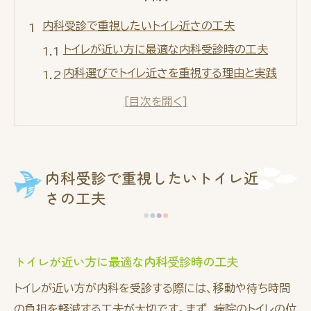
内科受診で重視したいトイレ近さの工夫
トイレが近い方に最適な内科受診時の工夫
内科選びでトイレ近さを重視する理由と実践
法
内科受診前に知っておきたいトイレ利用の工
夫
高齢者の内科通院で役立つトイレ近さのポイ
内科受診で重視したいトイレ近
ント
さの工夫
トイレが近い方でも安心の内科受診準備方法
京都府舞鶴市で利便性高い内科選びのコツ
内科選びはアクセスと利便性が重要な理由
トイレが近い方に最適な内科受診時の工夫
利便性重視の内科受診ポイントを舞鶴市で解
トイレが近い方が内科を受診する際には、移動や待ち時間
説
の負担を軽減する工夫が大切です。まず、病院のトイレの位