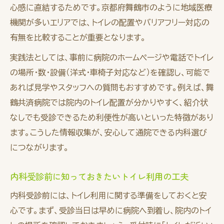
ト
心感に直結するためです。京都府舞鶴市のように地域医療
高齢者・頻尿の方に優しい内科診療の工夫
機関が多いエリアでは、トイレの配置やバリアフリー対応の
トイレ近い方が快適に受診できる内科ガイド
有無を比較することが重要となります。
安心して通える内科診療の選び方と注意点
実践法としては、事前に病院のホームページや電話でトイレ
理想の内科を探すならアクセスと快適性が鍵
の場所・数・設備（洋式・車椅子対応など）を確認し、可能で
理想の内科はアクセスと快適性が選ぶポイン
あれば見学やスタッフへの質問もおすすめです。例えば、舞
ト
鶴共済病院では院内のトイレ配置が分かりやすく、紹介状
なしでも受診できるため利便性が高いといった特徴があり
アクセス抜群で快適な内科を選ぶ方法
ます。こうした情報収集が、安心して通院できる内科選び
内科選びにおけるアクセス重視の重要性
につながります。
トイレが近い方に快適な内科の探し方
アクセス・快適性を両立した内科受診の秘訣
内科受診前に知っておきたいトイレ利用の工夫
内科診療を快適に受けるための実践ポイント
内科受診前には、トイレ利用に関する準備をしておくと安
内科診療を快適に受けるためのポイントまと
心です。まず、受診当日は早めに病院へ到着し、院内のトイ
め