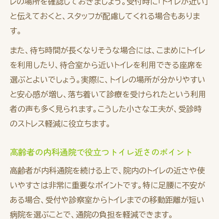
レの場所を確認しておきましょう。受付時に「トイレが近い」
トイレ近い方が知っておきたい内科受診の工
と伝えておくと、スタッフが配慮してくれる場合もありま
夫
す。
快適な内科診療を受けるための事前準備法
また、待ち時間が長くなりそうな場合には、こまめにトイレ
内科診療で快適さを優先する選択基準
を利用したり、待合室から近いトイレを利用できる座席を
高齢者も安心の内科診療快適化の実践策
選ぶとよいでしょう。実際に、トイレの場所が分かりやすい
と安心感が増し、落ち着いて診療を受けられたという利用
者の声も多く見られます。こうした小さな工夫が、受診時
のストレス軽減に役立ちます。
高齢者の内科通院で役立つトイレ近さのポイント
高齢者が内科通院を続ける上で、院内のトイレの近さや使
いやすさは非常に重要なポイントです。特に足腰に不安が
ある場合、受付や診察室からトイレまでの移動距離が短い
病院を選ぶことで、通院の負担を軽減できます。