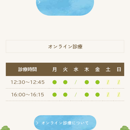
オンライン診療
診療時間
月
火
水
木
金
土
日
12:30～12:45
●
●
/
●
●
/
/
16:00～16:15
●
●
/
●
●
/
/
オンライン診療について