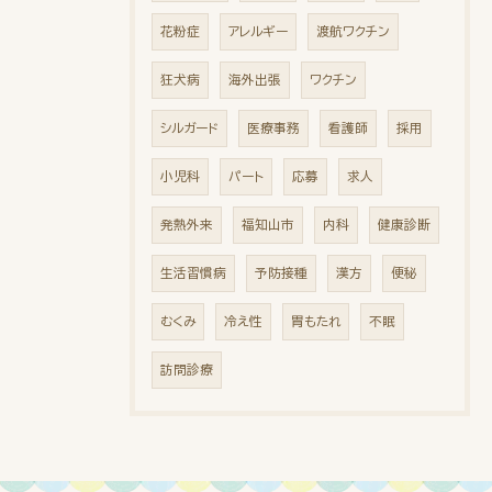
花粉症
アレルギー
渡航ワクチン
狂犬病
海外出張
ワクチン
シルガード
医療事務
看護師
採用
小児科
パート
応募
求人
発熱外来
福知山市
内科
健康診断
生活習慣病
予防接種
漢方
便秘
むくみ
冷え性
胃もたれ
不眠
訪問診療