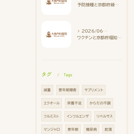
予防接種と京都府綾部市で受けるA型肝炎対策実践ガイド
2026/06/01
ワクチンと京都府福知山市DT接種情報と費用内訳を徹底解説
タグ
Tags
減量
更年期障害
サプリメント
エクオール
栄養不足
からだの不調
フルミスト
インフルエンザ
リベルサス
マンジャロ
更年期
糖尿病
肥満